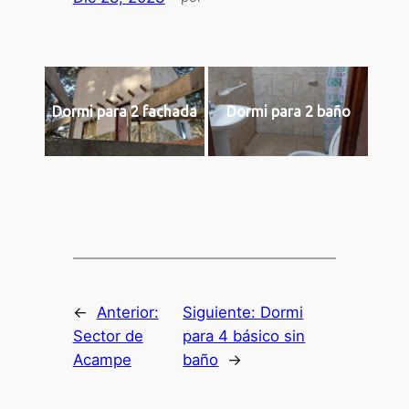
Dormi para 2 fachada
Dormi para 2 baño
←
Anterior:
Siguiente:
Dormi
Sector de
para 4 básico sin
Acampe
baño
→