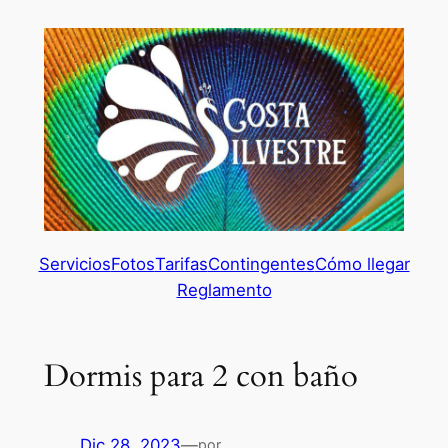
Saltar
al
contenido
Servicios
Fotos
Tarifas
Contingentes
Cómo llegar
Reglamento
Dormis para 2 con baño
Dic 28, 2023
—
por